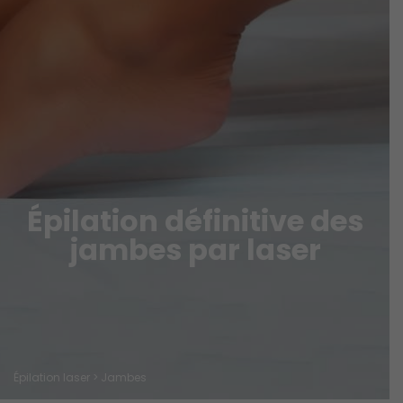
Épilation définitive des
jambes par laser
Épilation laser
> Jambes