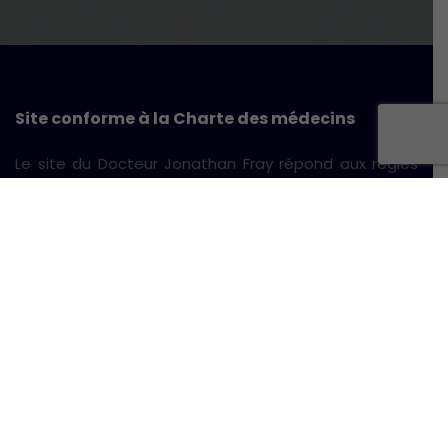
Site conforme à la Charte des médecins
Le site du Docteur Jonathan Fray répond aux règles
dictées par le
Conseil National de l'Ordre des
Médecins
dont voici la
Charte de conformité
déontologique
ainsi qu'un lien vers les
publications et
recommandations
du CNOM relatives à la
déontologie médicale sur le web.
Cabinet du Dr Fray
50 rue du Général de Gaulle
97434 Saint-Gilles les Bains