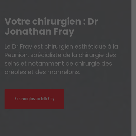
V
o
t
r
e
c
h
i
r
u
r
g
i
e
n
:
D
r
J
o
n
a
t
h
a
n
F
r
a
y
Le Dr Fray est chirurgien esthétique à la
Réunion, spécialiste de la chirurgie des
seins et notamment de chirurgie des
aréoles et des mamelons.
En savoir plus sur le Dr Fray