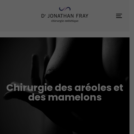
Skip
Skip
links
to
Toggl
primary
navigation
Skip
to
content
Chirurgie des aréoles et
des mamelons