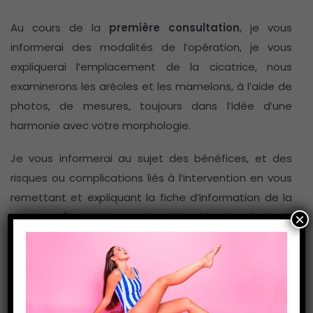
Au cours de la
première consultation
, je vous
informerai des modalités de l’opération, je vous
expliquerai l’emplacement de la cicatrice, nous
examinerons les aréoles et les mamelons, à l’aide de
photos, de mesures, toujours dans l’idée d’une
harmonie avec votre morphologie.
Je vous informerai au sujet des bénéfices, et des
risques ou complications liés à l’intervention en vous
remettant et expliquant la fiche d’information de la
SOFCPRE (Société Française de Chirurgie Plastique
×
Reconstructrice et Esthétique, la société savante des
chirurgiens plasticiens) correspondant à la chirurgie
de la PAM.
Le tabac favorisant toutes les complications et