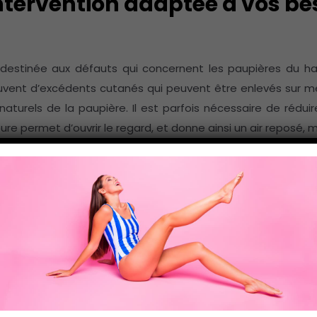
ntervention adaptée à vos be
 destinée aux défauts qui concernent les paupières du h
ouvent d’excédents cutanés qui peuvent être enlevés sur m
 naturels de la paupière. Il est parfois nécessaire de rédui
ure permet d’ouvrir le regard, et donne ainsi un air reposé, m
destinée aux défauts qui concernent les paupières du bas.
 s’agir d’excès de peau avec des petites rides horizontales, d
iculaire en le fixant dans le coin de l’œil en externe. Son 
es graisseuses situées en profondeur qui créent l’aspect d
La peau doit également être réséquée de façon très p
d’ectropion (paupière attirée vers le bas qui découvre le bo
cils et peut ainsi être discrète.
 ou distension de la peau, l’intervention peut avoir lieu pa