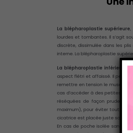
Une i
La blépharoplastie supérieure
,
lourdes et tombantes. Il s’agit s
discrète, dissimulée dans les plis
interne. La blépharoplastie supérie
La blépharoplastie inférieure
, 
aspect flétri et affaissé. Il peut
remettre en tension le muscle orb
cas d’accéder à des petites herni
réséquées de façon prudente. 
maximum), pour éviter tout risque 
cicatrice est placée juste sous les 
En cas de poche isolée sans excès