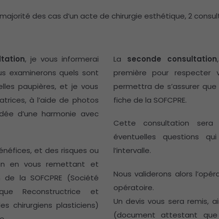
a majorité des cas d’un acte de chirurgie esthétique, 2 consu
tation
, je vous informerai
La
seconde consultation
ous examinerons quels sont
première pour respecter vo
elles paupières, et je vous
permettra de s’assurer que 
trices, à l’aide de photos
fiche de la SOFCPRE.
’idée d’une harmonie avec
Cette consultation sera
éventuelles questions qu
énéfices, et des risques ou
l’intervalle.
tion en vous remettant et
Nous validerons alors l’opé
on de la SOFCPRE (Société
opératoire.
ique Reconstructrice et
Un devis vous sera remis, a
s chirurgiens plasticiens)
(document attestant que
e.