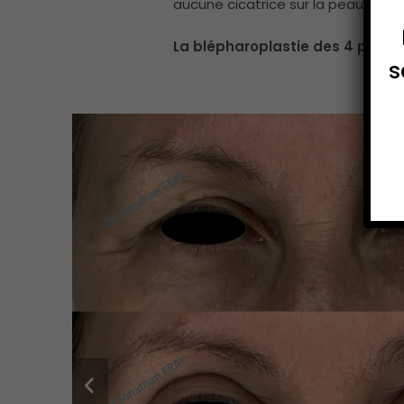
aucune cicatrice sur la peau.
La blépharoplastie des 4 paupi
s