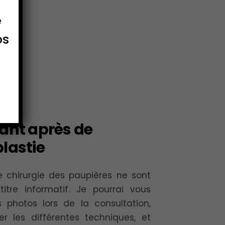
e
os
ant après de
lastie
 chirurgie des paupières ne sont
itre informatif. Je pourrai vous
 photos lors de la consultation,
rer les différentes techniques, et