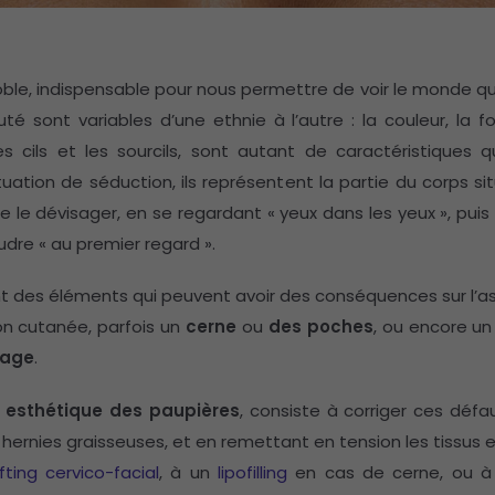
ble, indispensable pour nous permettre de voir le monde qui 
é sont variables d’une ethnie à l’autre : la couleur, la f
s cils et les sourcils, sont autant de caractéristiques q
ation de séduction, ils représentent la partie du corps sit
e le dévisager, en se regardant « yeux dans les yeux », puis
dre « au premier regard ».
t des éléments qui peuvent avoir des conséquences sur l’a
on cutanée, parfois un
cerne
ou
des poches
, ou encore u
sage
.
e esthétique des paupières
, consiste à corriger ces déf
hernies graisseuses, et en remettant en tension les tissus 
ifting cervico-facial
, à un
lipofilling
en cas de cerne, ou 