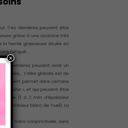
soins
aut. Ces dernières peuvent être
esure grâce à une cicatrice très
re la hernie graisseuse située en
oins fatigué.
×
 Ces dernières peuvent avoir un
es poches,… L’idée globale est de
décollement permet dans certains
e « poche », et qui peuvent être
rudente (1 à 2 mm d’épaisseur
rd inférieur blanc de l’oeil). La
r voie trans-conjonctivale, sans