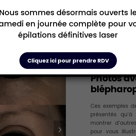
Nous sommes désormais ouverts l
ères
combine blépharoplastie supérieure et inférieure.
amedi en journée complète pour v
épilations définitives laser
Cliquez ici pour prendre RDV
Photos av
blépharop
Ces exemples de
présentés qu’à t
montrer d’autres
pour vous illust