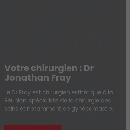
V
o
t
r
e
c
h
i
r
u
r
g
i
e
n
:
D
r
J
o
n
a
t
h
a
n
F
r
a
y
Le Dr Fray est chirurgien esthétique à la
Réunion, spécialiste de la chirurgie des
seins et notamment de gynécomastie.