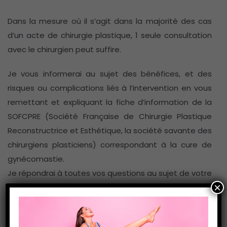
Dans la mesure où il s’agit dans la majorité des cas
d’un acte de chirurgie plastique, 1 seule consultation
avec le chirurgien peut suffire.
Je vous informerai au sujet des bénéfices, et des
risques ou complications liés à l’intervention en vous
remettant et expliquant la fiche d’information de la
SOFCPRE (Société Française de Chirurgie Plastique
Reconstructrice et Esthétique, la société savante des
chirurgiens plasticiens) correspondant à la cure de
gynécomastie.
Je répondrai à toutes vos questions au sujet de votre
×
future opération.
Et je vous prescrirai une ordonnance pour réaliser une
échographie mammaire ou une mammographie. Cet