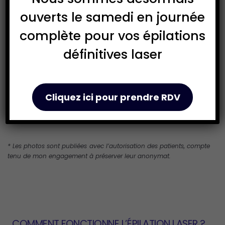
Épilation définitive par
ouverts le samedi en journée
laser avant après
complète pour vos épilations
Ces exemples de traitements ne sont
définitives laser
présentés qu’à titre informatif. Je pourrai vous
montrer d’autres photos lors de la
consultation, pour vous illustrer les différentes
Cliquez ici pour prendre RDV
techniques, et afin de vous aider dans votre
choix.
* Les photos sont publiées avec l’autorisation des patients, compte
tenu de mon engagement à préserver leur anonymat.
COMMENT FONCTIONNE L’ÉPILATION LASER ?