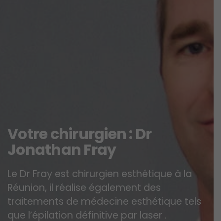
V
o
t
r
e
c
h
i
r
u
r
g
i
e
n
:
D
r
J
o
n
a
t
h
a
n
F
r
a
y
Le Dr Fray est chirurgien esthétique à la
Réunion, il réalise également des
traitements de médecine esthétique tels
que l’épilation définitive par laser .