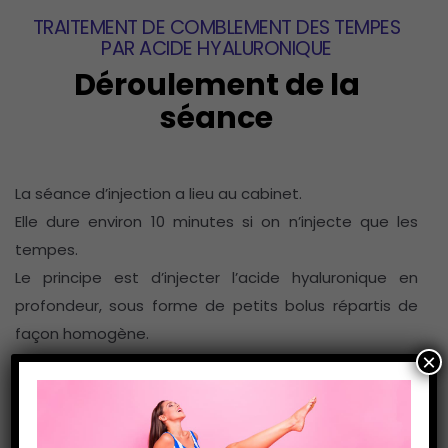
TRAITEMENT DE COMBLEMENT DES TEMPES
PAR ACIDE HYALURONIQUE
Déroulement de la
séance
La séance d’injection a lieu au cabinet.
Elle dure environ 10 minutes si on n’injecte que les
tempes.
Le principe est d’injecter l’acide hyaluronique en
profondeur, sous forme de petits bolus répartis de
façon homogène.
×
Ce nappage en profondeur va faire l’effet d’un piquet
de tente, qui remet ainsi en tension la toile de tente,
représentée par les tissus de la tempe.
Il est classique d’utiliser un acide hyaluronique