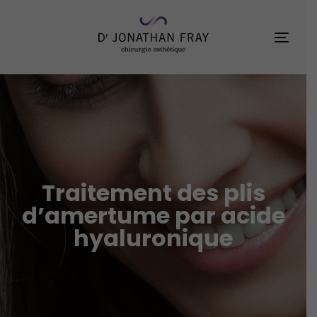
Skip
Skip
links
to
Toggl
primary
navigation
Skip
to
content
Traitement des plis
d’amertume par acide
hyaluronique