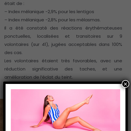
était de :
– Index mélanique -2,9% pour les lentigos
– Index mélanique -2,8% pour les mélasmas.
Il a été constaté des réactions érythémateuses
ponctuelles, localisées et transitoires sur 9
volontaires (sur 41), jugées acceptables dans 100%
des cas.
Les volontaires étaient très favorables, avec une
réduction significative des taches, et une
amélioration de l’éclat du teint.
×