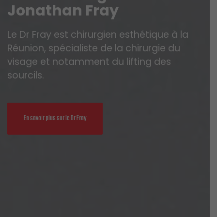
J
o
n
a
t
h
a
n
F
r
a
y
Le Dr Fray est chirurgien esthétique à la
Réunion, spécialiste de la chirurgie du
visage et notamment du lifting des
sourcils.
En savoir plus sur le Dr Fray