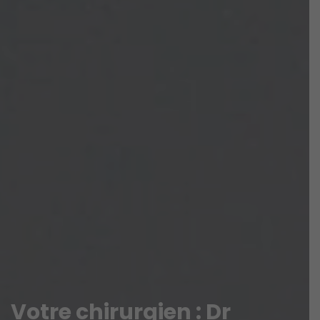
V
o
t
r
e
c
h
i
r
u
r
g
i
e
n
:
D
r