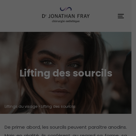
Skip
Skip
links
to
Toggl
primary
navigation
Skip
to
content
Lifting des sourcils
Liftings du visage
> Lifting des sourcils
De prime abord, les sourcils peuvent paraître anodins.
Mais en réalité, ils confèrent au regard sa forme, sa