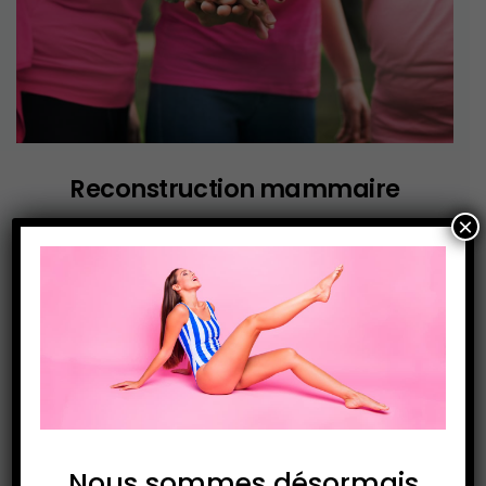
Reconstruction mammaire
×
Le cancer du sein est le cancer le plus fréquent chez
la femme. La reconstruction mammaire fait appel à
des techniques utilisant des implants mammaires,
des transferts de graisse, ou encore des lambeaux.
En savoir plus >
Nous sommes désormais