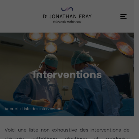
Skip
Skip
links
to
Toggl
primary
navigation
Skip
to
content
Interventions
Accueil
> Liste des interventions
Voici une liste non exhaustive des interventions de
chirurgie esthétique, plastique et médecine