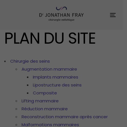
Skip
Skip
links
to
Toggl
primary
navigation
PLAN DU SITE
Skip
to
content
Chirurgie des seins
Augmentation mammaire
Implants mammaires
Lipostructure des seins
Composite
Lifting mammaire
Réduction mammaire
Reconstruction mammaire après cancer
Malformations mammaires