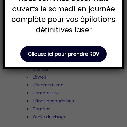
Vaginoplastie
ouverts le samedi en journée
Pénoplastie
complète pour vos épilations
Chirurgie cutanées
définitives laser
Tumeurs cutanées
Cicatrices et séquelles de brûlures
Médecine Esthétique
Injections de Toxine Botulique
Cliquez ici pour prendre RDV
Injections d’Acide Hyaluronique
Cernes
Lèvres
Plis amertume
Pommettes
Sillons nasogéniens
Tempes
Ovale du visage